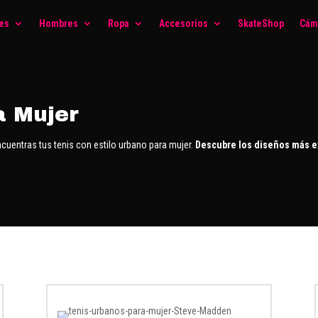
es
Hombres
Ropa
Accesorios
SkateShop
Cám
a Mujer
cuentras tus tenis con estilo urbano para mujer.
Descubre los diseños más e