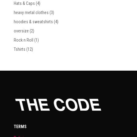
productos
4
Hats & Caps
4
productos
3
heavy metal clothes
3
productos
4
hoodies & sweatshirts
4
productos
2
oversize
2
productos
1
Rock n Roll
1
producto
12
Tshirts
12
productos
TERMS