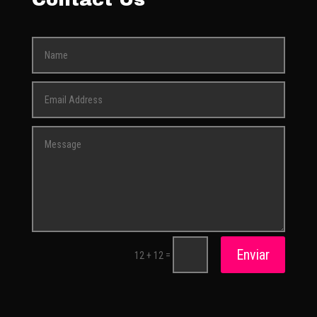
Enviar
=
12 + 12