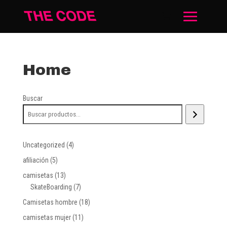
Home
Buscar
4
Uncategorized
4
productos
5
afiliación
5
productos
13
camisetas
13
productos
7
SkateBoarding
7
productos
18
Camisetas hombre
18
productos
11
camisetas mujer
11